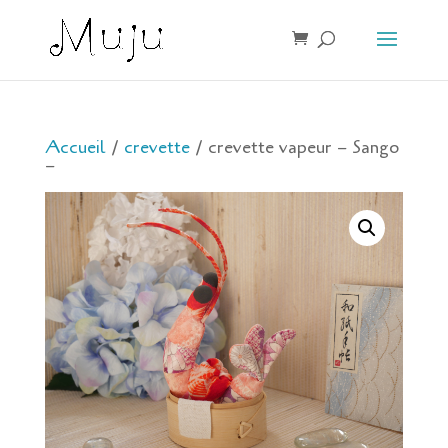
Accueil
/
crevette
/ crevette vapeur – Sango
–