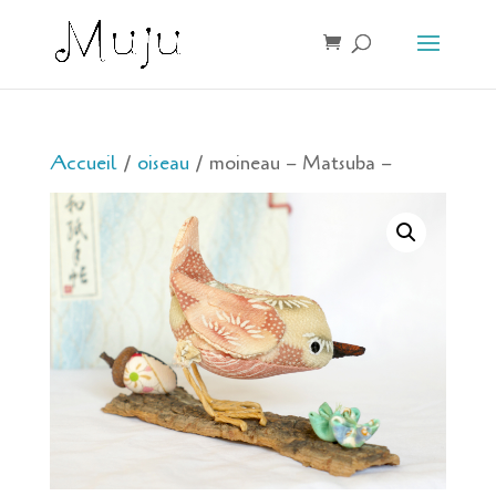
Accueil
/
oiseau
/ moineau – Matsuba –